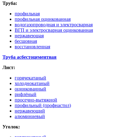
Труба:
профильная
профильная оцинкованная
водогазопроводная и электросварная
ВГП и электросварная оцинкованная
нержавеющая
бесшовная
восстановленная
Труба асбестоцементная
Лист:
горячекатаный
холоднокатаный
оцинкованный
рифлёный
просечно-вытяжной
профильный
(профнастил
)
нержавеющий
алюминиевый
Уголок: