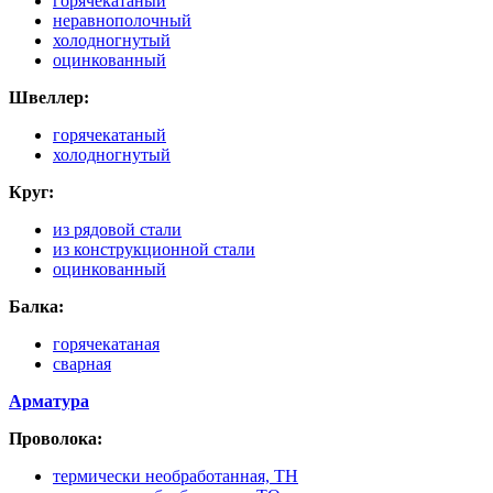
горячекатаный
неравнополочный
холодногнутый
оцинкованный
Швеллер:
горячекатаный
холодногнутый
Круг:
из рядовой стали
из конструкционной стали
оцинкованный
Балка:
горячекатаная
сварная
Арматура
Проволока:
термически необработанная, ТН