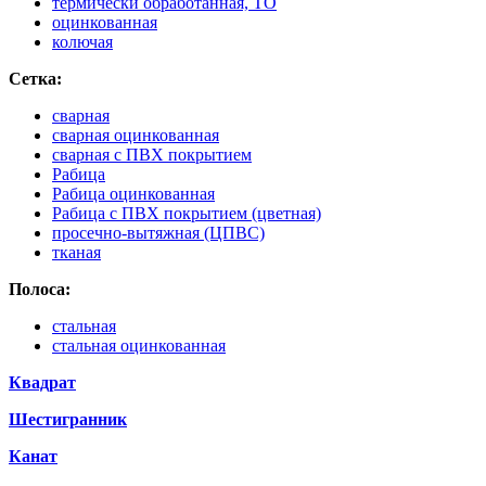
термически обработанная, ТО
оцинкованная
колючая
Сетка:
сварная
сварная оцинкованная
сварная с ПВХ покрытием
Рабица
Рабица оцинкованная
Рабица с ПВХ покрытием (цветная)
просечно-вытяжная (ЦПВС)
тканая
Полоса:
стальная
стальная оцинкованная
Квадрат
Шестигранник
Канат