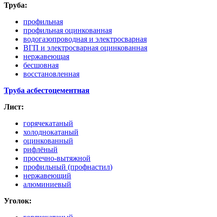
Труба:
профильная
профильная оцинкованная
водогазопроводная и электросварная
ВГП и электросварная оцинкованная
нержавеющая
бесшовная
восстановленная
Труба асбестоцементная
Лист:
горячекатаный
холоднокатаный
оцинкованный
рифлёный
просечно-вытяжной
профильный
(профнастил
)
нержавеющий
алюминиевый
Уголок: