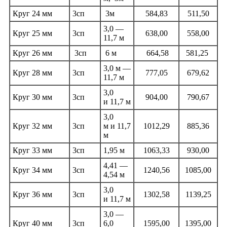
Круг 24 мм
3сп
3м
584,83
511,50
3,0 —
Круг 25 мм
3сп
638,00
558,00
11,7 м
Круг 26 мм
3сп
6 м
664,58
581,25
3,0 м —
Круг 28 мм
3сп
777,05
679,62
11,7 м
3,0
Круг 30 мм
3сп
904,00
790,67
и 11,7 м
3,0
Круг 32 мм
3сп
м и 11,7
1012,29
885,36
м
Круг 33 мм
3сп
1,95 м
1063,33
930,00
4,41 —
Круг 34 мм
3сп
1240,56
1085,00
4,54 м
3,0
Круг 36 мм
3сп
1302,58
1139,25
и 11,7 м
3,0 —
Круг 40 мм
3сп
6,0
1595,00
1395,00