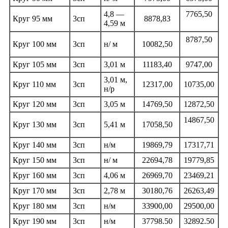
4,8 —
7765,50
Круг 95 мм
3сп
8878,83
4,59 м
8787,50
Круг 100 мм
3сп
н/ м
10082,50
Круг 105 мм
3сп
3,01 м
11183,40
9747,00
3,01 м,
Круг 110 мм
3сп
12317,00
10735,00
н/р
Круг 120 мм
3сп
3,05 м
14769,50
12872,50
14867,50
Круг 130 мм
3сп
5,41 м
17058,50
Круг 140 мм
3сп
н/м
19869,79
17317,71
Круг 150 мм
3сп
н/ м
22694,78
19779,85
Круг 160 мм
3сп
4,06 м
26969,70
23469,21
Круг 170 мм
3сп
2,78 м
30180,76
26263,49
Круг 180 мм
3сп
н/м
33900,00
29500,00
Круг 190 мм
3сп
н/м
37798.50
32892.50