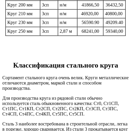
Круг 200 мм
3сп
н/м
41866,50
36432,50
Круг 210 мм
3сп
н/м
46920,00
40800,00
Круг 230 мм
3сп
н/м
56590.90
49209.40
Круг 250 мм
3сп
2,87 м
68241,00
59340,00
Классификация стального круга
Сортамент стального круга очень велик. Круги металлические
отличаются диаметром, маркой стали и способом
производства.
Для производства круга из рядовой стали обычно
используется сталь обыкновенного качества: Ст0, Ст1СП,
Ст1ПС, Ст1КП, Ст2СП, Ст2ПС, Ст2КП, Ст3СП, Ст3ПС,
Ст4СП, Ст4ПС, Ст4КП, Ст5ПС, Ст5СП.
Сталь 3 наиболее востребована в строительной отрасли, легка
в порезке, хорошо сваривается. Из стали 3 прокатывается круг