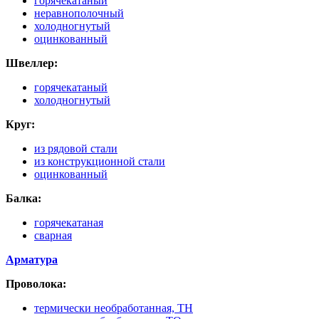
горячекатаный
неравнополочный
холодногнутый
оцинкованный
Швеллер:
горячекатаный
холодногнутый
Круг:
из рядовой стали
из конструкционной стали
оцинкованный
Балка:
горячекатаная
сварная
Арматура
Проволока:
термически необработанная, ТН