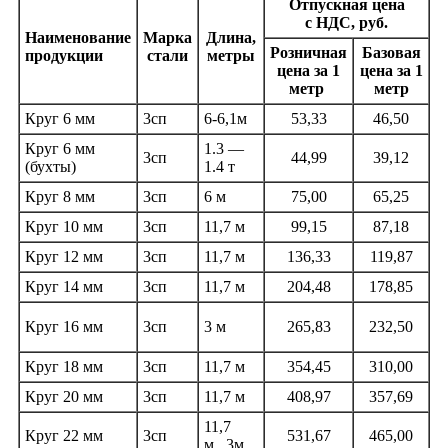
Отпускная цена
с НДС, руб.
Наименование
Марка
Длина,
Розничная
Базовая
продукции
стали
метры
цена за 1
цена за 1
метр
метр
Круг 6 мм
3сп
6-6,1м
53,33
46,50
Круг 6 мм
1.3 —
3сп
44,99
39,12
(бухты
)
1.4 т
Круг 8 мм
3сп
6 м
75,00
65,25
Круг 10 мм
3сп
11,7 м
99,15
87,18
Круг 12 мм
3сп
11,7 м
136,33
119,87
Круг 14 мм
3сп
11,7 м
204,48
178,85
Круг 16 мм
3сп
3 м
265,83
232,50
Круг 18 мм
3сп
11,7 м
354,45
310,00
Круг 20 мм
3сп
11,7 м
408,97
357,69
11,7
Круг 22 мм
3сп
531,67
465,00
м,
3м