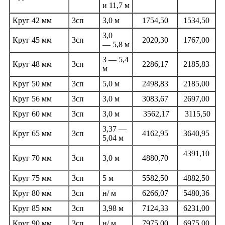
и 11,7 м
Круг 42 мм
3сп
3,0 м
1754,50
1534,50
3,0
Круг 45 мм
3сп
2020,30
1767,00
— 5,8 м
3 — 5,4
Круг 48 мм
3сп
2286,17
2185,83
м
Круг 50 мм
3сп
5,0 м
2498,83
2185,00
Круг 56 мм
3сп
3,0 м
3083,67
2697,00
Круг 60 мм
3сп
3,0 м
3562,17
3115,50
3,37 —
Круг 65 мм
3сп
4162,95
3640,95
5,04 м
4391,10
Круг 70 мм
3сп
3,0 м
4880,70
Круг 75 мм
3сп
5 м
5582,50
4882,50
Круг 80 мм
3сп
н/ м
6266,07
5480,36
Круг 85 мм
3сп
3,98 м
7124,33
6231,00
Круг 90 мм
3сп
н/ м
7975,00
6975,00