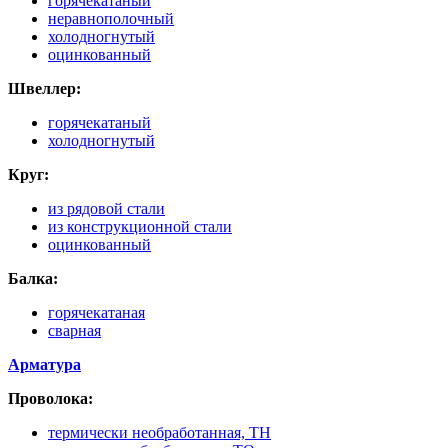
горячекатаный
неравнополочный
холодногнутый
оцинкованный
Швеллер:
горячекатаный
холодногнутый
Круг:
из рядовой стали
из конструкционной стали
оцинкованный
Балка:
горячекатаная
сварная
Арматура
Проволока:
термически необработанная, ТН