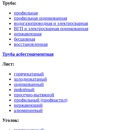
Труба:
профильная
профильная оцинкованная
водогазопроводная и электросварная
ВГП и электросварная оцинкованная
нержавеющая
бесшовная
восстановленная
Труба асбестоцементная
Лист:
горячекатаный
холоднокатаный
оцинкованный
рифлёный
просечно-вытяжной
профильный
(профнастил
)
нержавеющий
алюминиевый
Уголок: