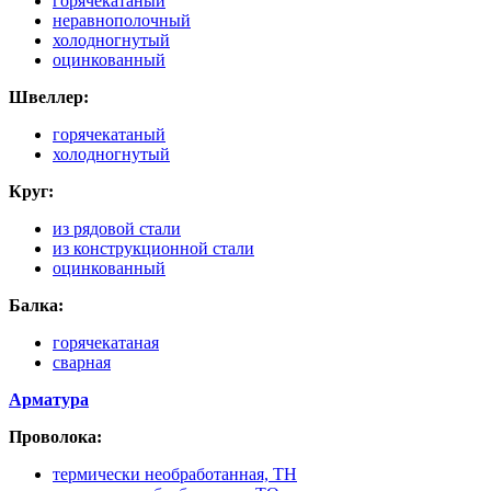
горячекатаный
неравнополочный
холодногнутый
оцинкованный
Швеллер:
горячекатаный
холодногнутый
Круг:
из рядовой стали
из конструкционной стали
оцинкованный
Балка:
горячекатаная
сварная
Арматура
Проволока:
термически необработанная, ТН