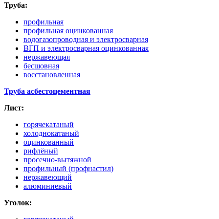
Труба:
профильная
профильная оцинкованная
водогазопроводная и электросварная
ВГП и электросварная оцинкованная
нержавеющая
бесшовная
восстановленная
Труба асбестоцементная
Лист:
горячекатаный
холоднокатаный
оцинкованный
рифлёный
просечно-вытяжной
профильный
(профнастил
)
нержавеющий
алюминиевый
Уголок: