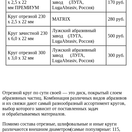
х 2,5 х 22
завод
(ЛУГА
,
170 руб.
мм ПРЕМИУМ
LugaAbrasiv, Россия)
Круг отрезной 230
MATRIX
280 руб.
х 2,5 х 22 мм
Лужский абразивный
Круг зачистной 230
завод
(ЛУГА
,
500
руб.
х 6,0 х 22 мм
LugaAbrasiv, Россия)
Лужский абразивный
Круг отрезной 300
завод
(ЛУГА
,
300
руб.
х 3,0 х 32 мм
LugaAbrasiv, Россия)
Отрезной круг по сути своей — это диск, покрытый слоем
абразивных частиц. Комбинация различных видов абразивов
и их связки дают самый разнообразный ассортимент кругов,
выбор которого зависит от поставленных задач
и обрабатываемых материалов.
Помимо состава отрезные, шлифовальные и иные круги
различаются внешним диаметром
(самые
популярные: 115,