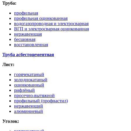
Труба:
профильная
профильная оцинкованная
водогазопроводная и электросварная
ВГП и электросварная оцинкованная
нержавеющая
бесшовная
восстановленная
Труба асбестоцементная
Лист:
горячекатаный
холоднокатаный
оцинкованный
рифлёный
просечно-вытяжной
профильный
(профнастил
)
нержавеющий
алюминиевый
Уголок: