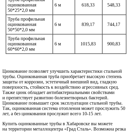
оцинкованная
6 м
618,33
548,33
50*25*2,0 мм
Труба профильная
оцинкованная
6 м
839,17
744,17
50*50*2,0 мм
Труба профильная
оцинкованная
6 м
1015,83
900,83
60*60*2,0 мм
Цинкование позволяет улучшить характеристики стальной
трубы. Оцинкованная труба приобретает высокую степень
защиты от коррозии, эстетичный внешний вид, гладкую
поверхность, стойкость к воздействию агрессивных сред.
Также цинк обладает антибактериальными свойствами
и препятствует развитию болезнетворных бактерий.
Цинкование повышает срок эксплуатации стальной трубы.
Так, оцинкованная система отопления может прослужить 50
лет, а без цинкования прослужит всего 10-15 лет.
Купить оцинкованные трубы в Хабаровске вы можете
на территории металлоцентра
«Град
Сталь». Возможна резка