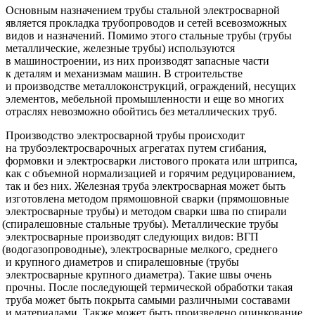
Основным назначением трубы стальной электросварной
является прокладка трубопроводов и сетей всевозможных
видов и назначений. Помимо этого стальные трубы
(трубы
металлические, железные трубы) используются
в машиностроении, из них производят запасные части
к деталям и механизмам машин. В строительстве
и производстве металлоконструкций, ограждений, несущих
элементов, мебельной промышленности и еще во многих
отраслях невозможно обойтись без металлических труб.
Производство электросварной трубы происходит
на трубоэлектросварочных агрегатах путем сгибания,
формовки и электросварки листового проката или штрипса,
как с объемной нормализацией и горячим редуцированием,
так и без них. Железная труба электросварная может быть
изготовлена ​​методом прямошовной сварки
(прямошовные
электросварные трубы) и методом сварки шва по спирали
(спиралешовные
стальные трубы). Металлические трубы
электросварные производят следующих видов: ВГП
(водогазопроводные
), электросварные мелкого, среднего
и крупного диаметров и спиралешовные
(трубы
электросварные крупного диаметра). Такие швы очень
прочны. После последующей термической обработки такая
труба может быть покрыта самыми различными составами
и материалами. Также может быть произведено оцинкование