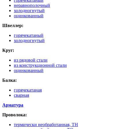
горячекатаный
неравнополочный
холодногнутый
оцинкованный
Швеллер:
горячекатаный
холодногнутый
Круг:
из рядовой стали
из конструкционной стали
оцинкованный
Балка:
горячекатаная
сварная
Арматура
Проволока:
термически необработанная, ТН