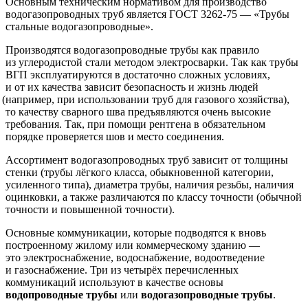
Основным техническим нормативом для производство
водогазопроводных труб является ГОСТ 3262-75 —
«Трубы
стальные водогазопроводные».
Производятся водогазопроводные трубы как правило
из углеродистой стали методом электросварки. Так как трубы
ВГП эксплуатируются в достаточно сложных условиях,
и от их качества зависит безопасность и жизнь людей
(например
, при использовании труб для газового хозяйства),
то качеству сварного шва предъявляются очень высокие
требования. Так, при помощи рентгена в обязательном
порядке проверяется шов и место соединения.
Ассортимент водогазопроводных труб зависит от толщины
стенки
(трубы
лёгкого класса, обыкновенной категории,
усиленного типа), диаметра трубы, наличия резьбы, наличия
оцинковки, а также различаются по классу точности
(обычной
точности и повышенной точности).
Основные коммуникации, которые подводятся к вновь
построенному жилому или коммерческому зданию —
это электроснабжение, водоснабжение, водоотведение
и газоснабжение. Три из четырёх перечисленных
коммуникаций используют в качестве основы
водопроводные трубы
или
водогазопроводные трубы
.