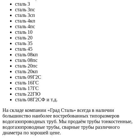
сталь 3
сталь 3пс
сталь 3сп
сталь 4кп
сталь 4пс
сталь 10
сталь 20
сталь 35
сталь 45
сталь 08кп
сталь 08пс
сталь 20пс
сталь 20кп
сталь 09Г2С
сталь 16ГС
сталь 17ГС
сталь 22ГЮ
сталь 08Г2СФ и т.д.
На складе компании
«Град
Сталь» всегда в наличии
большинство наиболее востребованных типоразмеров
водогазопроводных труб. Мы продаём трубы тонкостенные,
водогазопроводные трубы, сварные трубы различного
диаметра по хорошей цене.