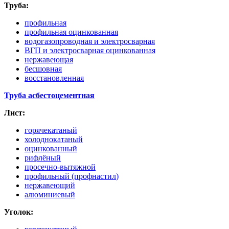
Труба:
профильная
профильная оцинкованная
водогазопроводная и электросварная
ВГП и электросварная оцинкованная
нержавеющая
бесшовная
восстановленная
Труба асбестоцементная
Лист:
горячекатаный
холоднокатаный
оцинкованный
рифлёный
просечно-вытяжной
профильный
(профнастил
)
нержавеющий
алюминиевый
Уголок: