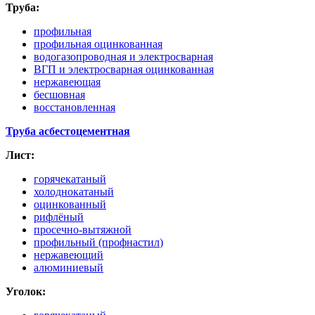
Труба:
профильная
профильная оцинкованная
водогазопроводная и электросварная
ВГП и электросварная оцинкованная
нержавеющая
бесшовная
восстановленная
Труба асбестоцементная
Лист:
горячекатаный
холоднокатаный
оцинкованный
рифлёный
просечно-вытяжной
профильный
(профнастил
)
нержавеющий
алюминиевый
Уголок: