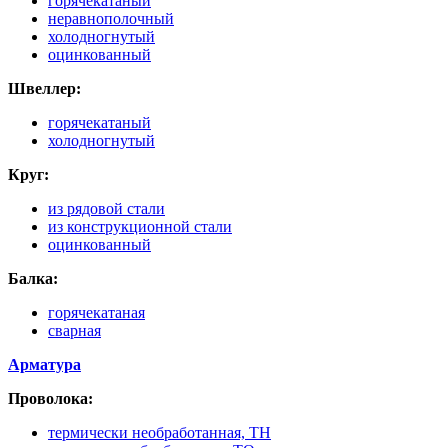
горячекатаный
неравнополочный
холодногнутый
оцинкованный
Швеллер:
горячекатаный
холодногнутый
Круг:
из рядовой стали
из конструкционной стали
оцинкованный
Балка:
горячекатаная
сварная
Арматура
Проволока:
термически необработанная, ТН